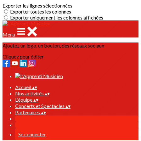
Exporter les lignes sélectionnées
Exporter toutes les colonnes
Exporter uniquement les colonnes affichées
Menu
Ajoutez un logo, un bouton, des réseaux sociaux
Cliquez pour éditer
Accueil
▴
▾
Nos activités
▴
▾
L'équipe
▴
▾
Concerts et Spectacles
▴
▾
Partenaires
▴
▾
Se connecter