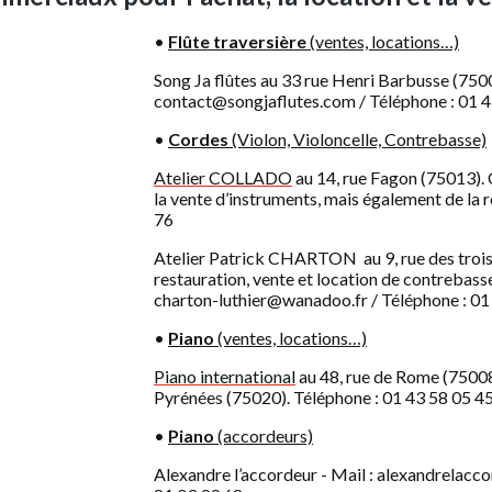
•
Flûte traversière
(ventes, locations…)
Song Ja flûtes au 33 rue Henri Barbusse (750
contact@songjaflutes.com / Téléphone : 01 4
•
Cordes
(Violon, Violoncelle, Contrebasse)
Atelier COLLADO
au 14, rue Fagon (75013). 
la vente d’instruments, mais également de la 
76
Atelier Patrick CHARTON au 9, rue des trois
restauration, vente et location de contrebasses
charton-luthier@wanadoo.fr / Téléphone : 01
•
Piano
(ventes, locations…)
Piano international
au 48, rue de Rome (7500
Pyrénées (75020).
Téléphone : 01 43 58 05 4
•
Piano
(accordeurs)
Alexandre l’accordeur - Mail : alexandrelac