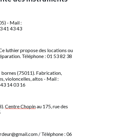
05) -
Mail :
3 41 43 43
Ce luthier propose des locations ou
réparation.
Téléphone : 01 53 82 38
 bornes (75011). Fabrication,
, violoncelles, altos -
Mail :
 43 14 03 16
8).
Centre Chopin
au 175, rue des
5
cordeur@gmail.com / Téléphone : 06