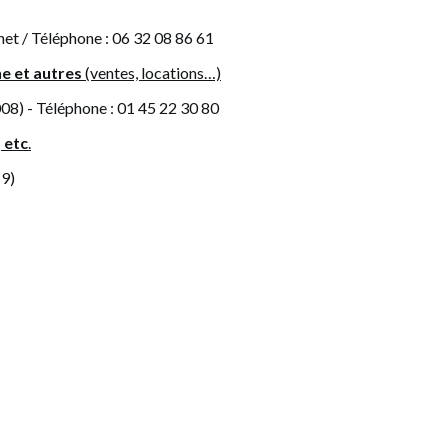
et / Téléphone : 06 32 08 86 61
e et autres
(ventes, locations…)
08) -
Téléphone : 01 45 22 30 80
 etc
.
19)