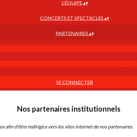
L'ÉQUIPE
▴
▾
CONCERTS ET SPECTACLES
▴
▾
PARTENAIRES
▴
▾
SE CONNECTER
Nos partenaires institutionnels
gos
afin d'être redirigé.e vers les sites internet de nos partenaires.