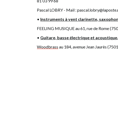
81 03 99 68
Pascal LOBRY - Mail : pascal.lobry@laposte.n
•
Instruments à vent clarinette, saxophon
FEELING MUSIQUE au 61, rue de Rome (750
•
Guitare, basse électrique et acoustique,
Woodbrass
au 184, avenue Jean Jaurès (750