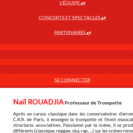
L'ÉQUIPE
▴
▾
CONCERTS ET SPECTACLES
▴
▾
PARTENAIRES
▴
▾
SE CONNECTER
Naïl ROUADJIA
Professeur de Trompette
Après un cursus classique dans les conservatoires d'arron
C.R.R. de Paris, il enseigne la trompette et l'éveil musica
structures associatives. Passionné par la scène, il se pr
différents (classique, reggae, ska, rap, ...) sur les scènes