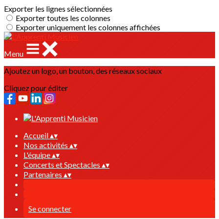
Exporter les lignes sélectionnées
Exporter toutes les colonnes
Exporter uniquement les colonnes affichées
Menu
Ajoutez un logo, un bouton, des réseaux sociaux
Cliquez pour éditer
Accueil
▴
▾
Nos activités
▴
▾
L'équipe
▴
▾
Concerts et Spectacles
▴
▾
Partenaires
▴
▾
Se connecter