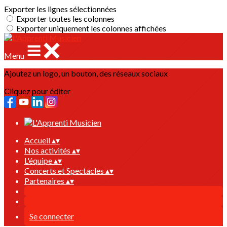
Exporter les lignes sélectionnées
Exporter toutes les colonnes
Exporter uniquement les colonnes affichées
Menu
Ajoutez un logo, un bouton, des réseaux sociaux
Cliquez pour éditer
Accueil
▴
▾
Nos activités
▴
▾
L'équipe
▴
▾
Concerts et Spectacles
▴
▾
Partenaires
▴
▾
Se connecter